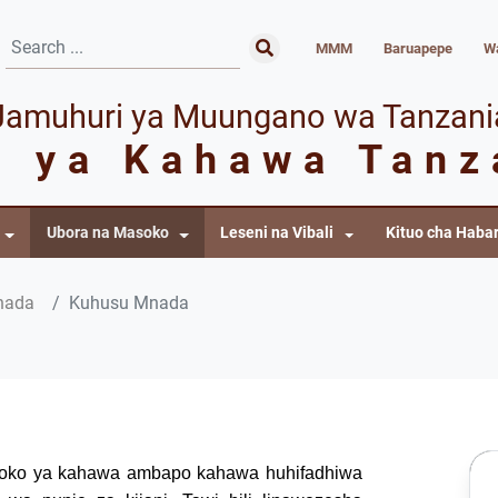
MMM
Baruapepe
Wa
Jamuhuri ya Muungano wa Tanzani
i ya Kahawa Tanz
Ubora na Masoko
Leseni na Vibali
Kituo cha Habar
nada
Kuhusu Mnada
asoko ya kahawa ambapo kahawa huhifadhiwa