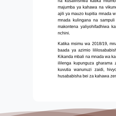
na kusafirishwa katika mfumo
majumba ya kahawa na vikund
ajili ya mauzo kupitia mnada
mnada kulingana na sampuli
makontena yaliyohifadhiwa kat
nchini.
Katika msimu wa 2018/19, mn
baada ya azimio lililosaba
Kikanda mbali na mnada wa kah
ililenga kupunguza gharama
kuvutia wanunuzi zaidi, hi
husababisha bei za kahawa ze