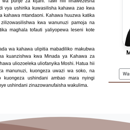
 wa punje za kijani. Tawi hili linawezesha
i vya ushirika kuwasilisha kahawa zao kwa
 wa kahawa mtandaoni. Kahawa huuzwa katika
 zilizowasilishwa kwa wanunuzi pamoja na
ika maghala tofauti yaliyopewa leseni kote
ada wa kahawa ulipitia mabadiliko makubwa
M
bisha kuanzishwa kwa Minada ya Kahawa za
awa uliozoeleka uliofanyika Moshi. Hatua hii
 za manunuzi, kuongeza uwazi wa soko, na
Wa
vyo kuongeza ushindani ambao mara nyingi
nye ushindani zinazowanufaisha wakulima.