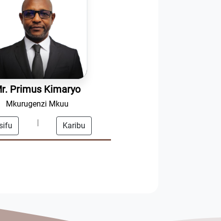
r. Primus Kimaryo
Mkurugenzi Mkuu
|
sifu
Karibu