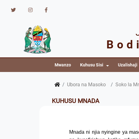
Bod
Mwanzo
Kuhusu Sisi
Uzalishaji
Ubora na Masoko
Soko la M
KUHUSU MNADA
Mnada ni njia nyingine ya m