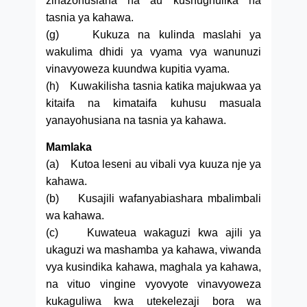
zinazohusiana na au kushughulika na
tasnia ya kahawa.
(g) Kukuza na kulinda maslahi ya
wakulima dhidi ya vyama vya wanunuzi
vinavyoweza kuundwa kupitia vyama.
(h) Kuwakilisha tasnia katika majukwaa ya
kitaifa na kimataifa kuhusu masuala
yanayohusiana na tasnia ya kahawa.
Mamlaka
(a) Kutoa leseni au vibali vya kuuza nje ya
kahawa.
(b) Kusajili wafanyabiashara mbalimbali
wa kahawa.
(c) Kuwateua wakaguzi kwa ajili ya
ukaguzi wa mashamba ya kahawa, viwanda
vya kusindika kahawa, maghala ya kahawa,
na vituo vingine vyovyote vinavyoweza
kukaguliwa kwa utekelezaji bora wa