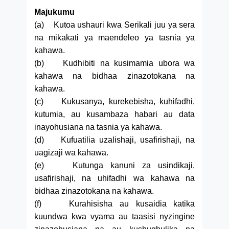
Majukumu
(a) Kutoa ushauri kwa Serikali juu ya sera
na mikakati ya maendeleo ya tasnia ya
kahawa.
(b) Kudhibiti na kusimamia ubora wa
kahawa na bidhaa zinazotokana na
kahawa.
(c) Kukusanya, kurekebisha, kuhifadhi,
kutumia, au kusambaza habari au data
inayohusiana na tasnia ya kahawa.
(d) Kufuatilia uzalishaji, usafirishaji, na
uagizaji wa kahawa.
(e) Kutunga kanuni za usindikaji,
usafirishaji, na uhifadhi wa kahawa na
bidhaa zinazotokana na kahawa.
(f) Kurahisisha au kusaidia katika
kuundwa kwa vyama au taasisi nyzingine