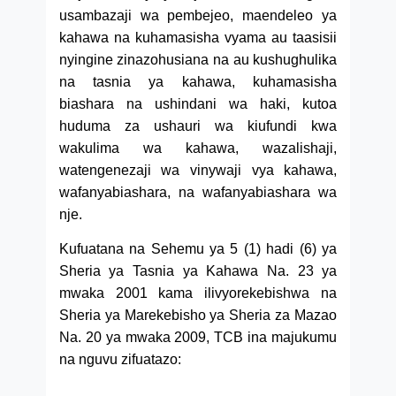
usambazaji wa pembejeo, maendeleo ya
kahawa na kuhamasisha vyama au taasisii
nyingine zinazohusiana na au kushughulika
na tasnia ya kahawa, kuhamasisha
biashara na ushindani wa haki, kutoa
huduma za ushauri wa kiufundi kwa
wakulima wa kahawa, wazalishaji,
watengenezaji wa vinywaji vya kahawa,
wafanyabiashara, na wafanyabiashara wa
nje.
Kufuatana na Sehemu ya 5 (1) hadi (6) ya
Sheria ya Tasnia ya Kahawa Na. 23 ya
mwaka 2001 kama ilivyorekebishwa na
Sheria ya Marekebisho ya Sheria za Mazao
Na. 20 ya mwaka 2009, TCB ina majukumu
na nguvu zifuatazo: